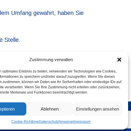
llem Umfang gewahrt, haben Sie
 Stelle.
Zustimmung verwalten
n optimales Erlebnis zu bieten, verwenden wir Technologien wie Cookies,
en Daten zur Verfügung stellen.
formationen zu speichern und/oder darauf zuzugreifen. Wenn Sie diesen
 zustimmen, können wir Daten wie Ihr Surfverhalten oder eindeutige IDs auf
te verarbeiten. Wenn Sie Ihre Zustimmung nicht erteilen oder zurückziehen,
immte Merkmale und Funktionen beeinträchtigt werden.
eptieren
Ablehnen
Einstellungen ansehen
g Reloaded
Cookie-Richtlinie
Datenschutzhinweise
Impressum