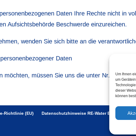
personenbezogenen Daten Ihre Rechte nicht in vo
igen Aufsichtsbehörde Beschwerde einzureichen.
men, wenden Sie sich bitte an die verantwortliche
ng personenbezogener Daten
Um Ihnen ei
 möchten, müssen Sie uns die unter Nr. 4 genannt
um Gerätein
Technologien
dieser Websi
können best
Akz
e-Richtlinie (EU)
Datenschutzhinweise RE-Water Braunschwei