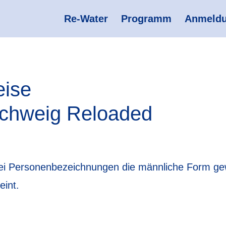
Re-Water
Programm
Anmeld
eise
chweig Reloaded
ei Personenbezeichnungen die männliche Form gewä
eint.